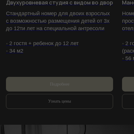
Двухуровневая студия с видом во двор
Ман
Стандартный номер для двоих взрослых
Номе
с возможностью размещения детей от 3х
прос
до 12ти лет на специальной антресоли
отел
◦
2 гостя + ребенок до 12 лет
◦
2 г
◦
34 м2
(рас
◦
56 
Подробнее
Узнать цены