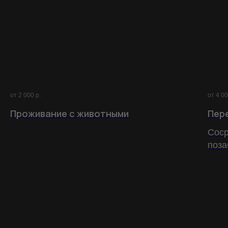
от 2 000
р.
от 4 0
Проживание с животными
Пер
Соср
поза