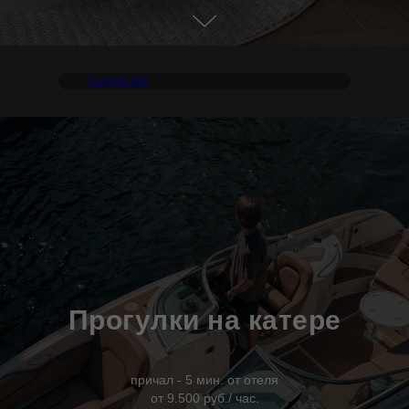
TravelLine
Прогулки на катере
причал - 5 мин. от отеля
от 9.500 руб./ час.