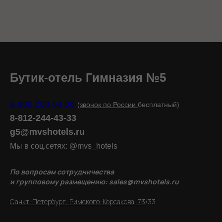
Бутик-отель Гимназия №5
8 800 200 04 06
(
звонок по России
бесплатный)
8-812-244-43-33
g5@mvshotels.ru
Мы в соц.сетях: @mvs_hotels
По вопросам сотрудничества
и групповому размещению: sales@mvshotels.ru
Санкт-Петербург, Римского-Корсакова, 73
/33