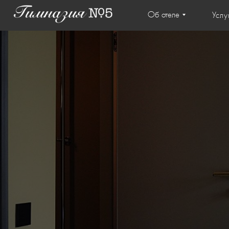
Об отеле
Услу